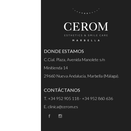
DONDE ESTAMOS
C.Cial. Plaza, Avenida Manolete s/n
Minitienda 14
29660 Nueva Andalucía, Marbella (Málaga).
CONTÁCTANOS
T. +34 952 905 118 · +34 952 860 636
E. clinica@cerom.es