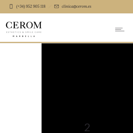
(+34) 952 905 118
clinica@cerom.es
2