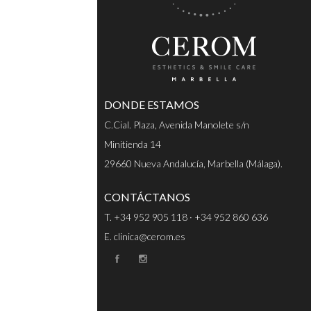
DONDE ESTAMOS
C.Cial. Plaza, Avenida Manolete s/n
Minitienda 14
29660 Nueva Andalucía, Marbella (Málaga).
CONTÁCTANOS
T. +34 952 905 118 · +34 952 860 636
E. clinica@cerom.es