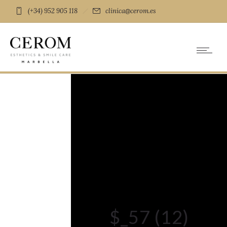
(+34) 952 905 118
clinica@cerom.es
$_57 (12)