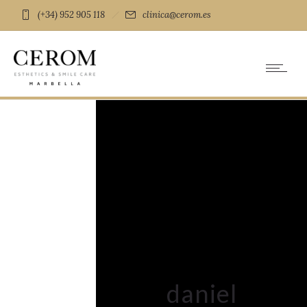
(+34) 952 905 118
clinica@cerom.es
daniel