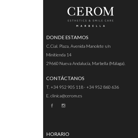
DONDE ESTAMOS
C.Cial. Plaza, Avenida Manolete s/n
Minitienda 14
29660 Nueva Andalucía, Marbella (Málaga).
CONTÁCTANOS
T. +34 952 905 118 · +34 952 860 636
E. clinica@cerom.es
HORARIO