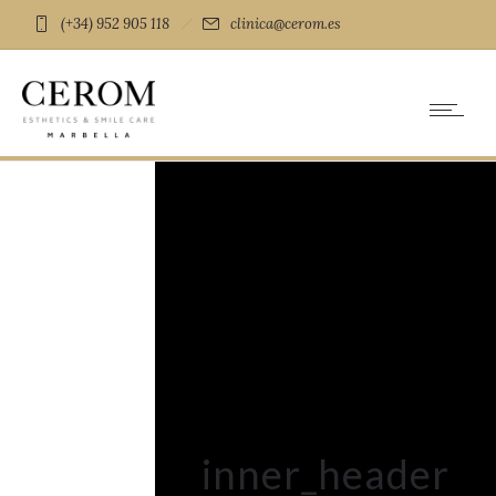
(+34) 952 905 118
clinica@cerom.es
inner_header