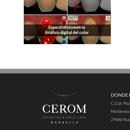
DONDE 
C.Cial. Pla
Minitienda
29660 Nuev