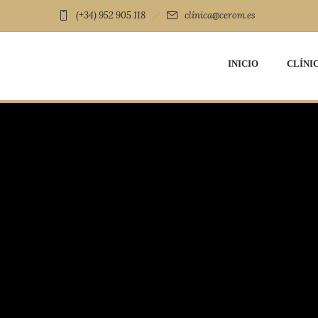
(+34) 952 905 118
clinica@cerom.es
INICIO
CLÍNI