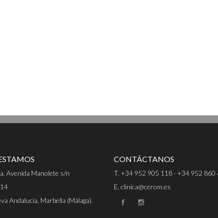
ESTAMOS
CONTÁCTANOS
za, Avenida Manolete s/n
T. +34 952 905 118 · +34 952 860
 14
E. clinica@cerom.es
a Andalucía, Marbella (Málaga).