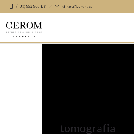
(+34) 952 905 118
clinica@cerom.es
tomografia