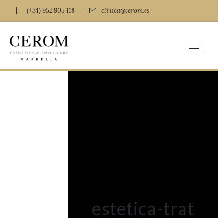
(+34) 952 905 118
clinica@cerom.es
estetica-trat