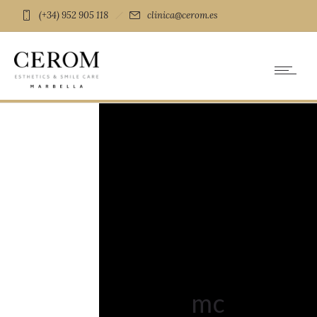
(+34) 952 905 118
clinica@cerom.es
mc