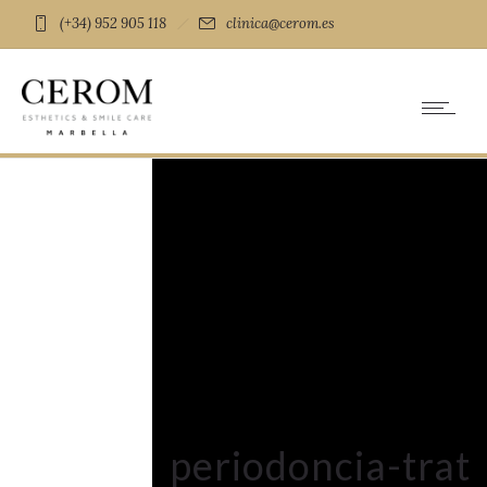
(+34) 952 905 118
clinica@cerom.es
periodoncia-trat