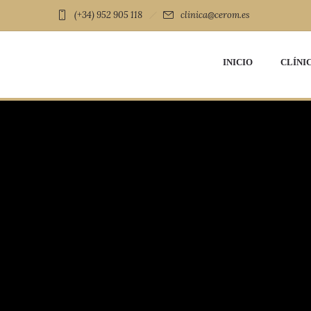
(+34) 952 905 118
clinica@cerom.es
INICIO
CLÍNI