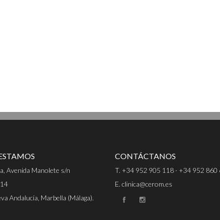
ESTAMOS
CONTÁCTANOS
za, Avenida Manolete s/n
T. +34 952 905 118 · +34 952 860
 14
E. clinica@cerom.es
a Andalucía, Marbella (Málaga).