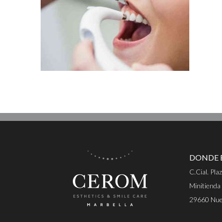
DONDE 
C.Cial. Pla
Minitienda
29660 Nuev