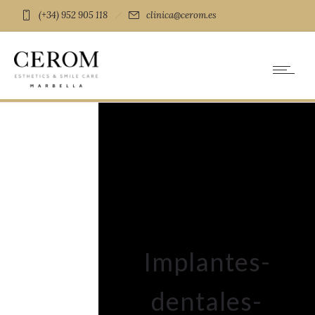
(+34) 952 905 118
clinica@cerom.es
Implantes-
dentales-