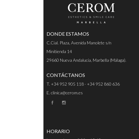
DONDE ESTAMOS
C.Cial. Plaza, Avenida Manolete s/n
Minitienda 14
29660 Nueva Andalucía, Marbella (Málaga).
CONTÁCTANOS
T. +34 952 905 118 · +34 952 860 636
E. clinica@cerom.es
HORARIO