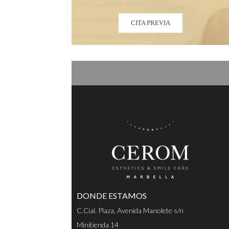
CITA PREVIA
DONDE ESTAMOS
C.Cial. Plaza, Avenida Manolete s/n
Minitienda 14